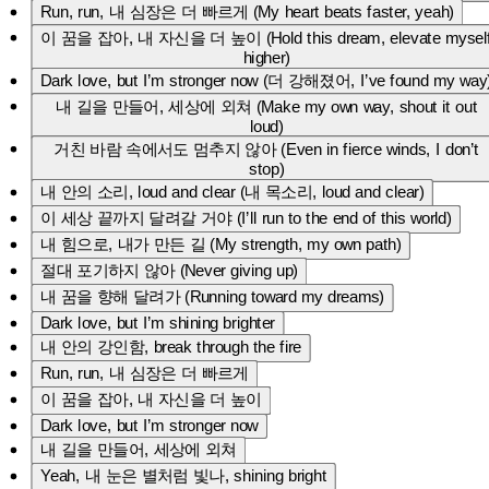
Run, run, 내 심장은 더 빠르게 (My heart beats faster, yeah)
brighter 내 안의 강인함, break through the fire Run, run, 내 심장은 더 빠
르게 이 꿈을 잡아, 내 자신을 더 높이 Dark love, but I’m stronger now 내
이 꿈을 잡아, 내 자신을 더 높이 (Hold this dream, elevate mysel
길을 만들어, 세상에 외쳐 이 밤이 끝나도, 나는 계속 달려 (Even after
higher)
this night, I keep running) Dark love, but I’m free, 나는 빛나 (Shining
Dark love, but I’m stronger now (더 강해졌어, I’ve found my way
free, yeah)
내 길을 만들어, 세상에 외쳐 (Make my own way, shout it out
loud)
거친 바람 속에서도 멈추지 않아 (Even in fierce winds, I don’t
stop)
내 안의 소리, loud and clear (내 목소리, loud and clear)
이 세상 끝까지 달려갈 거야 (I’ll run to the end of this world)
내 힘으로, 내가 만든 길 (My strength, my own path)
절대 포기하지 않아 (Never giving up)
내 꿈을 향해 달려가 (Running toward my dreams)
Dark love, but I’m shining brighter
내 안의 강인함, break through the fire
Run, run, 내 심장은 더 빠르게
이 꿈을 잡아, 내 자신을 더 높이
Dark love, but I’m stronger now
내 길을 만들어, 세상에 외쳐
Yeah, 내 눈은 별처럼 빛나, shining bright