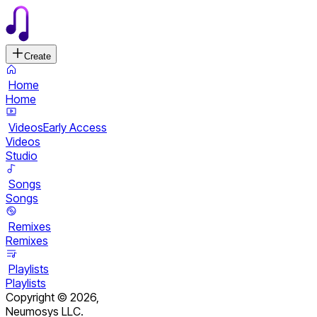
Create
Home
Home
Videos
Early Access
Videos
Studio
Songs
Songs
Remixes
Remixes
Playlists
Playlists
Copyright ©
2026
,
Neumosys LLC.