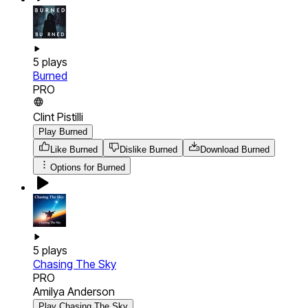
5
plays
Burned
PRO
Clint Pistilli
Play Burned
Like Burned
Dislike Burned
Download
Burned
Options for
Burned
5
plays
Chasing The Sky
PRO
Amilya Anderson
Play Chasing The Sky