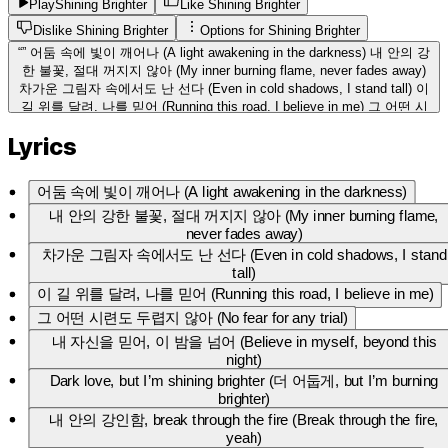
Play
Shining Brighter
Like Shining Brighter
Dislike Shining Brighter
Options for
Shining Brighter
“
”
어둠 속에 빛이 깨어나 (A light awakening in the darkness) 내 안의 강
한 불꽃, 절대 꺼지지 않아 (My inner burning flame, never fades away)
차가운 그림자 속에서도 난 선다 (Even in cold shadows, I stand tall) 이
길 위를 달려, 나를 믿어 (Running this road, I believe in me) 그 어떤 시
련도 두렵지 않아 (No fear for any trial) 내 자신을 믿어, 이 밤을 넘어
Lyrics
(Believe in myself, beyond this night) Dark love, but I’m shining brighter
(더 어둡게, but I’m burning brighter) 내 안의 강인함, break through the
fire (Break through the fire, yeah) Run, run, 내 심장은 더 빠르게 (My
어둠 속에 빛이 깨어나 (A light awakening in the darkness)
heart beats faster, yeah) 이 꿈을 잡아, 내 자신을 더 높이 (Hold this
dream, elevate myself higher) Dark love, but I’m stronger now (더 강해
내 안의 강한 불꽃, 절대 꺼지지 않아 (My inner burning flame,
졌어, I’ve found my way) 내 길을 만들어, 세상에 외쳐 (Make my own
never fades away)
way, shout it out loud) 거친 바람 속에서도 멈추지 않아 (Even in fierce
차가운 그림자 속에서도 난 선다 (Even in cold shadows, I stand
winds, I don’t stop) 내 안의 소리, loud and clear (내 목소리, loud and
tall)
clear) 이 세상 끝까지 달려갈 거야 (I’ll run to the end of this world) 내 힘
이 길 위를 달려, 나를 믿어 (Running this road, I believe in me)
으로, 내가 만든 길 (My strength, my own path) 절대 포기하지 않아
그 어떤 시련도 두렵지 않아 (No fear for any trial)
(Never giving up) 내 꿈을 향해 달려가 (Running toward my dreams)
Dark love, but I’m shining brighter 내 안의 강인함, break through the fire
내 자신을 믿어, 이 밤을 넘어 (Believe in myself, beyond this
Run, run, 내 심장은 더 빠르게 이 꿈을 잡아, 내 자신을 더 높이 Dark
night)
love, but I’m stronger now 내 길을 만들어, 세상에 외쳐 Yeah, 내 눈은
Dark love, but I’m shining brighter (더 어둡게, but I’m burning
별처럼 빛나, shining bright 어둠 속에서도 나는 길을 찾아, fight 내 심장
brighter)
은 thunder, pounding loud 이 세상 누구도 날 멈추지 않아 now 내 자신을
내 안의 강인함, break through the fire (Break through the fire,
믿어, 이 순간을 잡아 내가 바로 나야, no fear, no trap 빛과 그림자, 모두
yeah)
내 일부 Self-made, 내 꿈은 끝이 없으니까 Dark love, but I’m shining