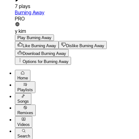
7
plays
Burning Away
PRO
y kim
Play Burning Away
Like Burning Away
Dislike Burning Away
Download
Burning Away
Options for
Burning Away
Home
Playlists
Songs
Remixes
Videos
Search